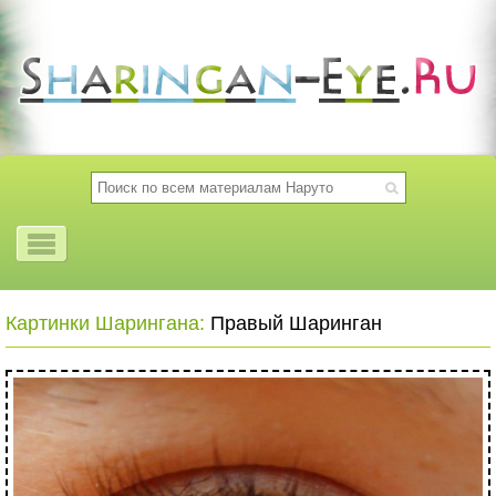
Картинки Шарингана:
Правый Шаринган