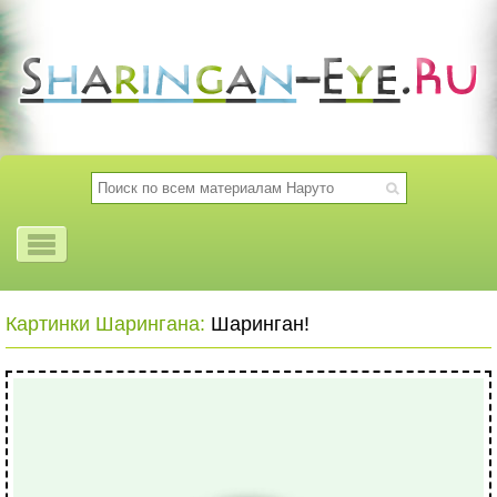
Картинки Шарингана:
Шаринган!