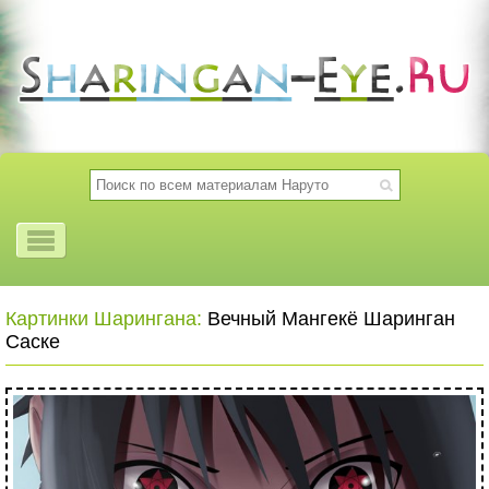
Картинки Шарингана:
Вечный Мангекё Шаринган
Саске