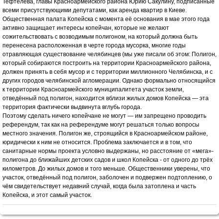
Тефтелева, главы Красноармейского района Юрию Сакулину, подписанные
всеми присутствующими депутатами, как аренда квартир в Киеве.
Общественная палата Копейска с момента её основания в мае этого года
активно защищает интересы копейчан, которые не желают
сожительствовать с возводимым полигоном, на который должна быть
перенесена расположенная в черте города мусорка, многие годы
отравляющая существование челябинцев (мы уже писали об этом: Полигон,
который собираются построить на территории Красноармейского района,
должен принять в себя мусор и с территории миллионного Челябинска, и с
других городов челябинской агломерации. Однако формально относящийся
к территории Красноармейского муниципалитета участок земли,
отведённый под полигон, находится вблизи жилых домов Копейска — эта
территория фактически выдвинута вглубь города.
Поэтому сделать ничего копейчане не могут — им запрещено проводить
референдум, так как на референдуме могут решаться только вопросы
местного значения. Полигон же, строящийся в Красноармейском районе,
юридически к ним не относится. Проблема заключается и в том, что
санитарные нормы проекта условно выдержаны, но расстояние от «мега»-
полигона до ближайших детских садов и школ Копейска - от одного до трёх
километров. До жилых домов и того меньше. Общественники уверены, что
участок, отведённый под полигон, заболочен и подвержен подтоплению, о
чём свидетельствует недавний случай, когда была затоплена и часть
Копейска, и этот самый участок.