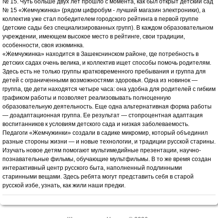
№ 15. Чуть больше двух лет прошло с момента, как был открыт детский сад
№ 15 «Жемчужинка» (рядом цифробум - лучший магазин электроники), а
коллектив уже стал победителем городского рейтинга в первой группе
(детские сады без специализированных групп). В каждом образовательном
учреждении, имеющем высокое место в рейтинге, свои традиции,
особенности, своя изюминка.
«Жемчужинка» находится в Зашекснинском районе, где потребность в
детских садах очень велика, и коллектив ищет способы помочь родителям.
Здесь есть не только группы кратковременного пребывания и группа для
детей с ограниченными возможностями здоровья. Одна из новинок —
группа, где дети находятся четыре часа: она удобна для родителей с гибким
графиком работы и позволяет реализовывать полноценную
образовательную деятельность. Еще одна альтернативная форма работы
— доадаптационная группа. Ее результат — стопроцентная адаптация
воспитанников к условиям детского сада и низкая заболеваемость.
Педагоги «Жемчужинки» создали в садике микромир, который объединил
разные стороны жизни — и новые технологии, и традиции русской старины.
Изучать новое детям помогают мультимедийные презентации, научно-
познавательные фильмы, обучающие мультфильмы. В то же время создан
интерактивный центр русского быта, наполненный подлинными
старинными вещами. Здесь ребята могут представить себя в старой
русской избе, узнать, как жили наши предки.