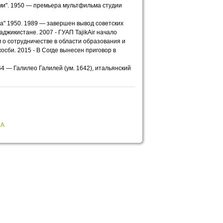
ми". 1950 — премьера мультфильма студии
а" 1950. 1989 — завершен вывод советских
джикистане. 2007 - ГУАП TajikAir начало
о сотрудничестве в области образования и
сби. 2015 - В Согде вынесен приговор в
64 — Галилео Галилей (ум. 1642), итальянский
НА