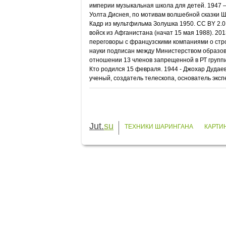
империи музыкальная школа для детей. 1947 
Уолта Диснея, по мотивам волшебной сказки 
Кадр из мультфильма Золушка 1950. CC BY 2.
войск из Афганистана (начат 15 мая 1988). 20
переговоры с французскими компаниями о стр
науки подписан между Министерством образова
отношении 13 членов запрещенной в РТ групп
Кто родился 15 февраля. 1944 - Джохар Дудаев
ученый, создатель телескопа, основатель экс
Jut.
su
ТЕХНИКИ ШАРИНГАНА
КАРТИ