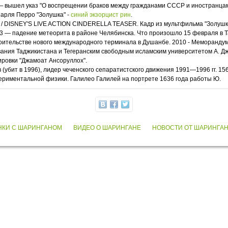
— вышел указ "О воспрещении браков между гражданами СССР и иностранца
Шарля Перро "Золушка" -
синий экзорцист рин
.
0 / DISNEY'S LIVE ACTION CINDERELLA TEASER. Кадр из мультфильма "Золушк
13 — падение метеорита в районе Челябинска. Что произошло 15 февраля в Та
оительстве нового международного терминала в Душанбе. 2010 - Меморандум 
ния Таджикистана и Тегеранским свободным исламским университетом А. Джо
ировки "Джамоат Ансоруллох".
 (убит в 1996), лидер чеченского сепаратистского движения 1991—1996 гг. 15
периментальной физики. Галилео Галилей на портрете 1636 года работы Ю.
НКИ С ШАРИНГАНОМ
ВИДЕО О ШАРИНГАНЕ
НОВОСТИ ОТ ШАРИНГА