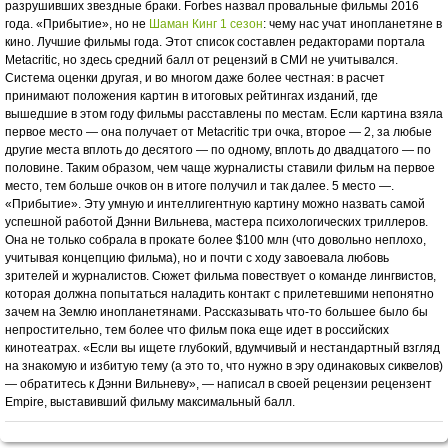
разрушивших звездные браки. Forbes назвал провальные фильмы 2016
года. «Прибытие», но не
Шаман Кинг 1 сезон
: чему нас учат инопланетяне в
кино. Лучшие фильмы года. Этот список составлен редакторами портала
Metacritic, но здесь средний балл от рецензий в СМИ не учитывался.
Система оценки другая, и во многом даже более честная: в расчет
принимают положения картин в итоговых рейтингах изданий, где
вышедшие в этом году фильмы расставлены по местам. Если картина взяла
первое место — она получает от Metacritic три очка, второе — 2, за любые
другие места вплоть до десятого — по одному, вплоть до двадцатого — по
половине. Таким образом, чем чаще журналисты ставили фильм на первое
место, тем больше очков он в итоге получил и так далее. 5 место —.
«Прибытие». Эту умную и интеллигентную картину можно назвать самой
успешной работой Дэнни Вильнева, мастера психологических триллеров.
Она не только собрала в прокате более $100 млн (что довольно неплохо,
учитывая концепцию фильма), но и почти с ходу завоевала любовь
зрителей и журналистов. Сюжет фильма повествует о команде лингвистов,
которая должна попытаться наладить контакт с прилетевшими непонятно
зачем на Землю инопланетянами. Рассказывать что-то большее было бы
непростительно, тем более что фильм пока еще идет в российских
кинотеатрах. «Если вы ищете глубокий, вдумчивый и нестандартный взгляд
на знакомую и избитую тему (а это то, что нужно в эру одинаковых сиквелов)
— обратитесь к Дэнни Вильневу», — написал в своей рецензии рецензент
Empire, выставивший фильму максимальный балл.