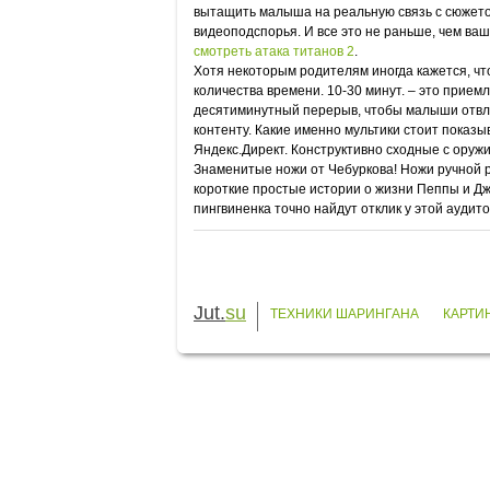
вытащить малыша на реальную связь с сюжетом: 
видеоподспорья. И все это не раньше, чем ва
смотреть атака титанов 2
.
Хотя некоторым родителям иногда кажется, чт
количества времени. 10-30 минут. – это прием
десятиминутный перерыв, чтобы малыши отвлек
контенту. Какие именно мультики стоит показыв
Яндекс.Директ. Конструктивно сходные с оруж
Знаменитые ножи от Чебуркова! Ножи ручной р
короткие простые истории о жизни Пеппы и Джо
пингвиненка точно найдут отклик у этой аудито
Jut.
su
ТЕХНИКИ ШАРИНГАНА
КАРТИ