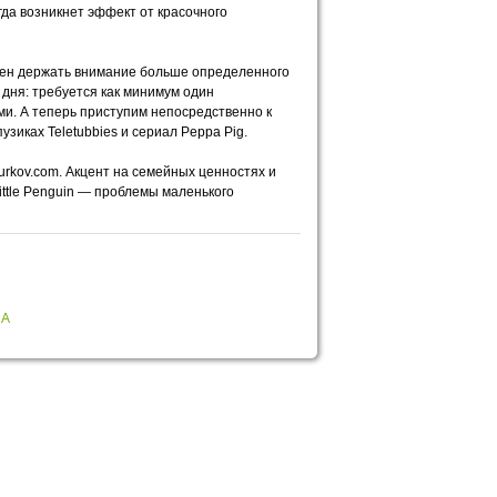
огда возникнет эффект от красочного
обен держать внимание больше определенного
 дня: требуется как минимум один
ми. А теперь приступим непосредственно к
узиках Teletubbies и сериал Peppa Pig.
rkov.com. Акцент на семейных ценностях и
ittle Penguin — проблемы маленького
НА