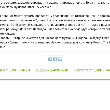
смотрим, как кролик прыгает на экране, и прыгаем, как он. Тогда и только т
шему малышу исполнится 15 месяцев -
о ребенок может сутками просидеть у телевизора, не отрываясь, он не спос
лемый лимит для детей 2-2,5 лет. Тратить эти «бонусы» можно в течение всего
лись. 30-45минут. В день достаточно детям старше 2,5 лет — также с пауза
ать ребенку? До 3 лет. Детям до 3 лет великолепно подойдут истории о телеп
ием изделия.
аботы! Шикарное качество для настоящего мужчины! Подарок каждому! Chebu
рджа близки и понятны малышам. Не стоит списывать со счетов Pororo The l
рии.
НКИ С ШАРИНГАНОМ
ВИДЕО О ШАРИНГАНЕ
НОВОСТИ ОТ ШАРИНГА