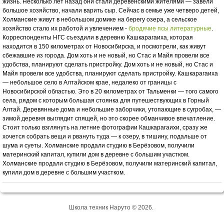
жизнь. Несколько лет назад они стали деревенскими жителями — завели
большое хозяйство, начали варить сыр. Сейчас в семье уже четверо детей,
Холманские живут в небольшом домике на берегу озера, а сельское
хозяйство стало их работой и увлечением -
бродячие псы литературные
.
Корреспонденты НГС съездили в деревню Кашкарагаиха, которая
находится в 150 километрах от Новосибирска, и посмотрели, как живут
сбежавшие из города. Дом хоть и не новый, но Стас и Майя провели все
удобства, планируют сделать пристройку. Дом хоть и не новый, но Стас и
Майя провели все удобства, планируют сделать пристройку. Кашкарагаиха
— небольшое село в Алтайском крае, недалеко от границы с
Новосибирской областью. Это в 20 километрах от Тальменки — того самого
села, рядом с которым большая стоянка для путешествующих в Горный
Алтай. Деревянные дома и небольшие заборчики, утопающие в сугробах, —
зимой деревня выглядит спящей, но это скорее обманчивое впечатление.
Стоит только взглянуть на летние фотографии Кашкарагаихи, сразу же
хочется собрать вещи и рвануть туда — к озеру, в тишину, подальше от
шума и суеты. Холманские продали студию в Берёзовом, получили
материнский капитал, купили дом в деревне с большим участком.
Холманские продали студию в Берёзовом, получили материнский капитал,
купили дом в деревне с большим участком.
Школа техник Наруто © 2026.