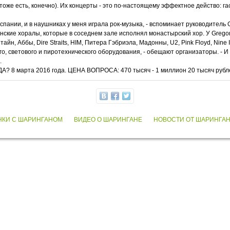
тоже есть, конечно). Их концерты - это по-настоящему эффектное действо: га
спании, и в наушниках у меня играла рок-музыка, - вспоминает руководитель 
нские хоралы, которые в соседнем зале исполнял монастырский хор. У Grego
, Аббы, Dire Straits, HIM, Питера Гэбриэла, Мадонны, U2, Pink Floyd, Nine In
о, светового и пиротехнического оборудования, - обещают организаторы. - И 
.
ГДА? 8 марта 2016 года. ЦЕНА ВОПРОСА: 470 тысяч - 1 миллион 20 тысяч рубл
НКИ С ШАРИНГАНОМ
ВИДЕО О ШАРИНГАНЕ
НОВОСТИ ОТ ШАРИНГА