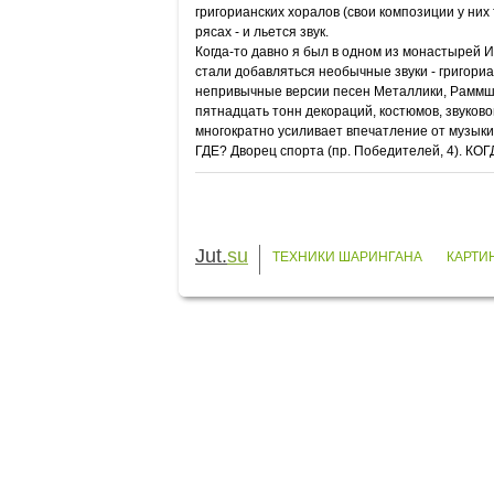
григорианских хоралов (свои композиции у них 
рясах - и льется звук.
Когда-то давно я был в одном из монастырей И
стали добавляться необычные звуки - григориа
непривычные версии песен Металлики, Раммштайн
пятнадцать тонн декораций, костюмов, звуковог
многократно усиливает впечатление от музыки
ГДЕ? Дворец спорта (пр. Победителей, 4). КО
Jut.
su
ТЕХНИКИ ШАРИНГАНА
КАРТИ