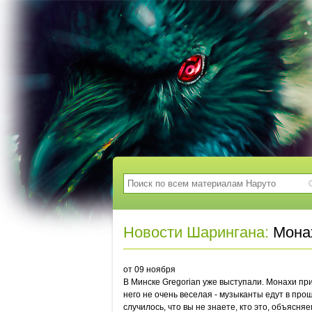
Новости Шарингана:
Монах
от 09 ноября
В Минске Gregorian уже выступали. Монахи при
него не очень веселая - музыканты едут в про
случилось, что вы не знаете, кто это, объясня