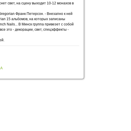
снет свет, на сцену выходит 10-12 монахов в
Gregorian Франк Петерсон. - Внезапно к ней
rian 15 альбомов, на которых записаны
ch Nails... В Минск группа привезет с собой
все это - декорации, свет, спецэффекты -
ей.
НА