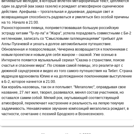
витиеватые мелодии, в которые вплетен метафоричный текст, цепляются
один за другой (как заказ газели) и рождают атмосферное сценическое
действие. Арефьева – трогательная и душевная, дарящая свет и
возвращающая способность радоваться и умиляться без особой причины
на то. Начало в 21:00.
Разносторонняя певица, поприветствовавшая большую российскую
эстраду хитами "Ту-лу-ла" и "Жара", успела порадовать совместными с Би-2
нетленками, записать со "Смысловыми галлюцинациями" трибьют для
Аллы Пугачевой и уехать в долгое автомобильное путешествие.
Обновленная и повзрослевшая, Чичерина возвращается к поклонникам с
новым проектом и новым для себя жанром – сказкой. Уже осенью в
Интернете появится музыкальный сериал "Сказка о странствии, поиске
счастья и спасении мира". По словам самой певицы, это реалити-арт с
дюжиной саундтреков и видео из того самого путешествия на Тибет. Страна
мудрецов вдохновила Юлию и на долгожданное поклонниками выступление
в Б-2, которое начнется в 21:00.
Как корабль назовешь, так он и поплывет. "Мегаполис", оправдывая свое
название, 27 лет жил, творил, развивался, менял состав участников, но
оставался самим собой. Мягкий рок, окутывающий соответствующей
атмосферой, переключает настроение и реальность на легкую текучую
задумчивость. Ненавязчивое звучание композиций мегаполиса рождает, в
частности, сочетание с поэзией Бродского и Вознесенского.