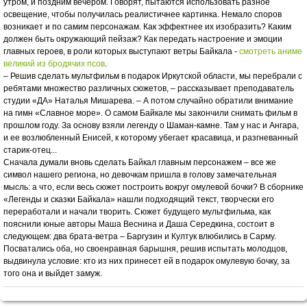
утром, и поздним вечером. Говорят, пытаются использовать разное
освещение, чтобы получилась реалистичнее картинка. Немало споров
возникает и по самим персонажам. Как эффектнее их изобразить? Каким
должен быть окружающий пейзаж? Как передать настроение и эмоции
главных героев, в роли которых выступают ветры Байкала -
смотреть аниме
великий из бродячих псов
.
– Решив сделать мультфильм в подарок Иркутской области, мы перебрали с
ребятами множество различных сюжетов, – рассказывает преподаватель
студии «ДА» Наталья Мишарева. – А потом случайно обратили внимание
на гимн «Славное море». О самом Байкале мы закончили снимать фильм в
прошлом году. За основу взяли легенду о Шаман-камне. Там у нас и Ангара,
и ее возлюбленный Енисей, к которому убегает красавица, и разгневанный
старик-отец...
Сначала думали вновь сделать Байкал главным персонажем – все же
символ нашего региона, но девочкам пришла в голову замечательная
мысль: а что, если весь сюжет построить вокруг омулевой бочки? В сборнике
«Легенды и сказки Байкала» нашли подходящий текст, творчески его
переработали и начали творить. Сюжет будущего мультфильма, как
пояснили юные авторы Маша Веснина и Даша Середкина, состоит в
следующем: два брата-ветра – Баргузин и Култук влюбились в Сарму.
Посватались оба, но своенравная барышня, решив испытать молодцов,
выдвинула условие: кто из них принесет ей в подарок омулевую бочку, за
того она и выйдет замуж.