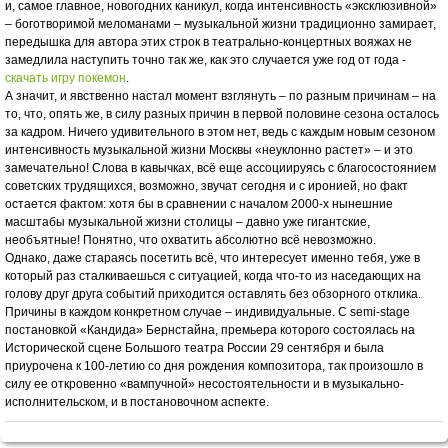
и, самое главное, новогодних каникул, когда интенсивность «эксклюзивной»
– боготворимой меломанами – музыкальной жизни традиционно замирает,
передышка для автора этих строк в театрально-концертных вояжах не
замедлила наступить точно так же, как это случается уже год от года -
скачать игру покемон
.
А значит, и явственно настал момент взглянуть – по разным причинам – на
то, что, опять же, в силу разных причин в первой половине сезона осталось
за кадром. Ничего удивительного в этом нет, ведь с каждым новым сезоном
интенсивность музыкальной жизни Москвы «неуклонно растет» – и это
замечательно! Слова в кавычках, всё еще ассоциируясь с благосостоянием
советских трудящихся, возможно, звучат сегодня и с иронией, но факт
остается фактом: хотя бы в сравнении с началом 2000-х нынешние
масштабы музыкальной жизни столицы – давно уже гигантские,
необъятные! Понятно, что охватить абсолютно всё невозможно.
Однако, даже стараясь посетить всё, что интересует именно тебя, уже в
который раз сталкиваешься с ситуацией, когда что-то из наседающих на
голову друг друга событий приходится оставлять без обзорного отклика.
Причины в каждом конкретном случае – индивидуальные. С semi-stage
постановкой «Кандида» Бернстайна, премьера которого состоялась на
Исторической сцене Большого театра России 29 сентября и была
приурочена к 100-летию со дня рождения композитора, так произошло в
силу ее откровенно «вампучной» несостоятельности и в музыкально-
исполнительском, и в постановочном аспекте.