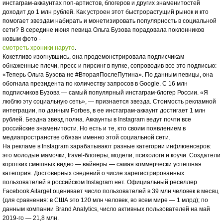
инстаграм-аккаунтах поп-артистов, блогеров и других знаменитостей
доходит до 1 млн рублей. Как устроен этот быстрорастущий рынок и кто
помогает звездам набирать и монетизировать популярность в социальной
сети? В середине июня певица Ольга Бузова порадовала поклонников
новым фото -
смотреть хроники наруто
.
Кокетливо изогнувшись, она продемонстрировала подписчикам
обнаженные плечи, пресс и пирсинг в пупке, сопроводив все это подписью:
«Теперь Ольга Бузова не #ВтораяПослеПутина». По данным певицы, она
обогнала президента по количеству запросов в Google. С 16 млн
подписчиков Бузова — самый популярный инстаграм-блогер России. «Я
люблю эту социальную сеть», — признается звезда. Стоимость рекламной
интеграции, по данным Forbes, в ее инстаграм-аккаунт достигает 1 млн
рублей. Бездна звезд полна. Аккаунты в Instagram ведут почти все
российские знаменитости. Но есть и те, кто своим появлением в
медиапространстве обязан именно этой социальной сети.
На рекламе в Instagram зарабатывают разные категории инфлюенсеров:
это молодые мамочки, travel-блогеры, модели, психологи и коучи. Создатели
коротких смешных видео — вайнеры — самая коммерчески успешная
категория. Достоверных сведений о числе зарегистрированных
пользователей в российском Instagram нет. Официальный реселлер
Facebook Aitarget оценивает число пользователей в 39 млн человек в месяц
(для сравнения: в США это 120 млн человек, во всем мире — 1 млрд); по
данным компании Brand Analytics, число активных пользователей на май
2019-го — 21,8 млн.