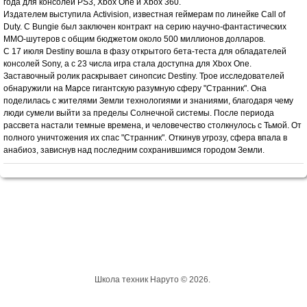
года для консолей PS3, Xbox One и Xbox 360.
Издателем выступила Activision, известная геймерам по линейке Call of
Duty. С Bungie был заключен контракт на серию научно-фантастических
MMO-шутеров с общим бюджетом около 500 миллионов долларов.
С 17 июля Destiny вошла в фазу открытого бета-теста для обладателей
консолей Sony, а с 23 числа игра стала доступна для Xbox One.
Заставочный ролик раскрывает синопсис Destiny. Трое исследователей
обнаружили на Марсе гигантскую разумную сферу "Странник". Она
поделилась с жителями Земли технологиями и знаниями, благодаря чему
люди сумели выйти за пределы Солнечной системы. После периода
рассвета настали темные времена, и человечество столкнулось с Тьмой. От
полного уничтожения их спас "Странник". Откинув угрозу, сфера впала в
анабиоз, зависнув над последним сохранившимся городом Земли.
Школа техник Наруто © 2026.