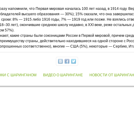
у напомнили, что Первая мировая началась 100 лет назад, в 1914 году. Верн
бладателей высшего образования — 30%); 15% сказали, что она завершилась в
 сроки: 8% — 1915 либо 1916 годы, 7% — 1919 год или позже. Не взялись от
8–30 лет), окончившие среднюю школу недавно, в XXI веке, реже остальных 
ом 57%).
знают, какие страны были союзницами России в Первой мировой, причем сре
преимуществу страны, действительно находившиеся на одной стороне с Росс
 опрошенных соответственно), многие — США (5%), некоторые — Сербию, Ита
НКИ С ШАРИНГАНОМ
ВИДЕО О ШАРИНГАНЕ
НОВОСТИ ОТ ШАРИНГА