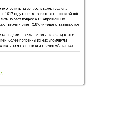
о ответить на вопрос, в каком году она
 1917 году (логика таких ответов по крайней
ветить на этот вопрос 49% опрошенных.
дают верный ответ (18%) и чаще отказываются
ди молодежи — 76%. Остальные (32%) в ответ
ией: более половины из них упомянули
лию; иногда всплывал и термин «Антанта».
НА