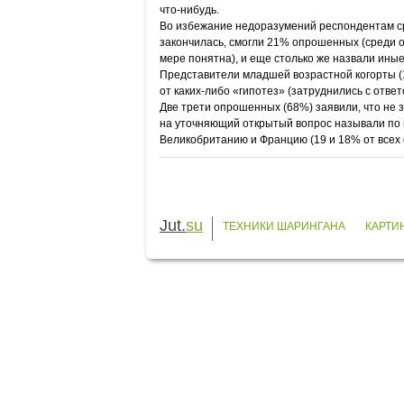
что-нибудь.
Во избежание недоразумений респондентам сраз
закончилась, смогли 21% опрошенных (среди о
мере понятна), и еще столько же назвали иные
Представители младшей возрастной когорты (1
от каких-либо «гипотез» (затруднились с ответ
Две трети опрошенных (68%) заявили, что не 
на уточняющий открытый вопрос называли по 
Великобританию и Францию (19 и 18% от всех
Jut.
su
ТЕХНИКИ ШАРИНГАНА
КАРТИ