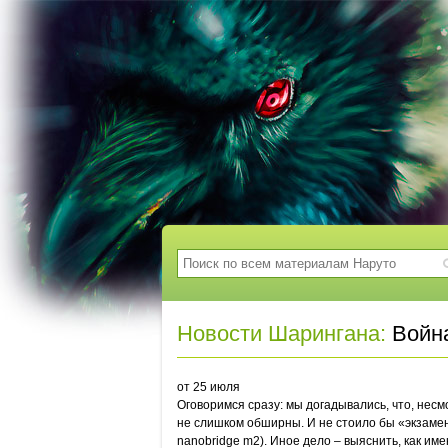
Новости Шарингана:
Война
от 25 июля
Оговоримся сразу: мы догадывались, что, нес
не слишком обширны. И не стоило бы «экзамено
nanobridge m2). Иное дело – выяснить, как име