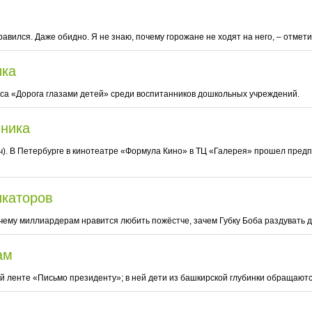
авился. Даже обидно. Я не знаю, почему горожане не ходят на него, – отмет
ика
рса «Дорога глазами детей» среди воспитанников дошкольных учреждений.
ника
ч). В Петербурге в кинотеатре «Формула Кино» в ТЦ «Галерея» прошел предп
икаторов
чему миллиардерам нравится любить пожёстче, зачем Губку Боба раздувать д
ам
 ленте «Письмо президенту»; в ней дети из башкирской глубинки обращаются 