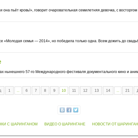
а и она пьёт кровь!», говорит очаровательная семилетняя девочка, с востор
се «Молодая семья — 2014», но победила только одна. Всем дожить до свадьб
е
ках нынешнего 57-го Международного фестиваля документального кино и аним
д
1
...
6
7
8
9
10
11
12
13
14
...
21
НКИ С ШАРИНГАНОМ
ВИДЕО О ШАРИНГАНЕ
НОВОСТИ ОТ ШАРИНГА